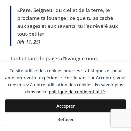
«Père, Seigneur du ciel et de la terre, je
proclame ta louange : ce que tu as caché
aux sages et aux savants, tu l’as révélé aux
tout-petits»
(Mt 11, 25)
Tant et tant de pages d’Évangile nous
montrent Jésus louant la vérité, la bonté, la foi
Ce site utilise des cookies pour les statistiques et pour
et la sainteté de personnes loin du peuple
améliorer votre expérience. En cliquant sur Accepter, vous
d’Israël, loin des croyances, et parfois fort peu
consentez à notre utilisation des cookies. En savoir plus
recommandable… Il est La vérité, et avec un
dans notre
politique de confidentialité
.
flair infaillible, il en découvre des semences
dans toutes les cultures et dans toutes les
Accepter
existences.
Refuser
S’il est si dur avec certains croyants c’est parce
qu’il constate qu’en pensant détenir seuls la